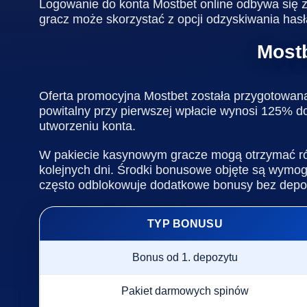
Logowanie do konta Mostbet online odbywa się za
gracz może skorzystać z opcji odzyskiwania hasł
Mostb
Oferta promocyjna Mostbet została przygotowan
powitalny przy pierwszej wpłacie wynosi 125% 
utworzeniu konta.
W pakiecie kasynowym gracze mogą otrzymać rów
kolejnych dni. Środki bonusowe objęte są wymog
często odblokowuje dodatkowe bonusy bez depoz
TYP BONUSU
Bonus od 1. depozytu
Pakiet darmowych spinów