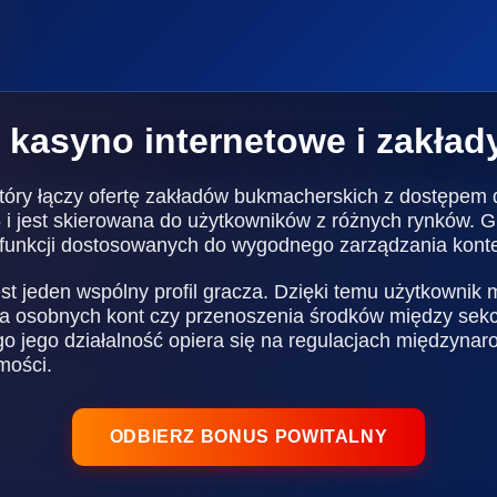
 kasyno internetowe i zakład
óry łączy ofertę zakładów bukmacherskich z dostępem d
i jest skierowana do użytkowników z różnych rynków. Gr
z funkcji dostosowanych do wygodnego zarządzania kont
t jeden wspólny profil gracza. Dzięki temu użytkownik
nia osobnych kont czy przenoszenia środków między sekc
tego jego działalność opiera się na regulacjach między
mości.
ODBIERZ BONUS POWITALNY