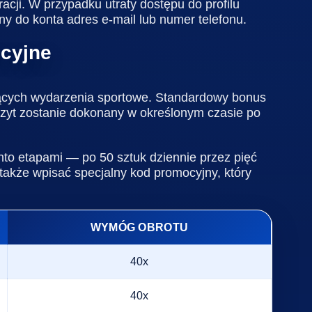
cji. W przypadku utraty dostępu do profilu
ny do konta adres e-mail lub numer telefonu.
ocyjne
jących wydarzenia sportowe. Standardowy bonus
zyt zostanie dokonany w określonym czasie po
to etapami — po 50 sztuk dziennie przez pięć
także wpisać specjalny kod promocyjny, który
WYMÓG OBROTU
40x
40x