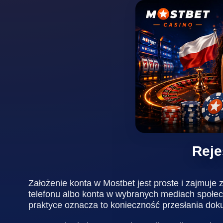
Reje
Założenie konta w Mostbet jest proste i zajmuje
telefonu albo konta w wybranych mediach społe
praktyce oznacza to konieczność przesłania dok