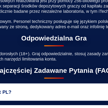
nsowych realizowana jest przy pomocy 256-bitowego pro
k separacji środków depozytowych graczy od kapitału z
licznie badane przez niezależne laboratoria, w tym iTec
bowym. Personel techniczny posługuje się językiem pols
any ze stroną, dedykowany adres e-mail oraz infolinię t
Odpowiedzialna Gra
orosłych (18+). Graj odpowiedzialnie, stosuj zasady zar
ch narzędzi limitowania konta.
ajczęściej Zadawane Pytania (FA
t PL?