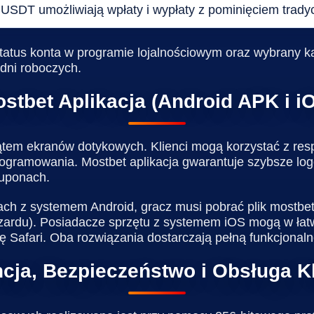
 i USDT umożliwiają wpłaty i wypłaty z pominięciem tra
status konta w programie lojalnościowym oraz wybrany k
dni roboczych.
stbet Aplikacja (Android APK i i
ątem ekranów dotykowych. Klienci mogą korzystać z res
gramowania. Mostbet aplikacja gwarantuje szybsze logo
kuponach.
h z systemem Android, gracz musi pobrać plik mostbet 
azardu). Posiadacze sprzętu z systemem iOS mogą w ła
 Safari. Oba rozwiązania dostarczają pełną funkcjonaln
ncja, Bezpieczeństwo i Obsługa Kl